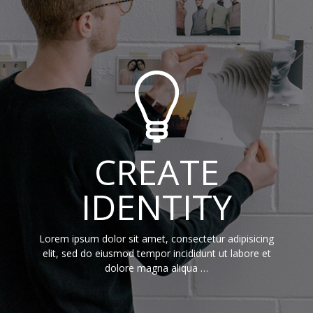
CREATE
IDENTITY
Lorem ipsum dolor sit amet, consectetur adipisicing
elit, sed do eiusmod tempor incididunt ut labore et
dolore magna aliqua …