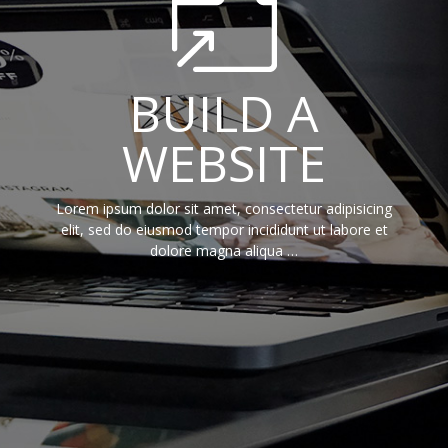
BUILD A
WEBSITE
Lorem ipsum dolor sit amet, consectetur adipisicing
elit, sed do eiusmod tempor incididunt ut labore et
dolore magna aliqua …